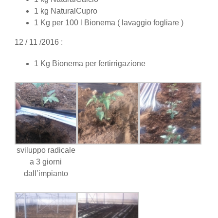
1 kg NaturalCupro
1 Kg per 100 l Bionema ( lavaggio fogliare )
12 / 11 /2016 :
1 Kg Bionema per fertirrigazione
sviluppo radicale
a 3 giorni
dall’impianto