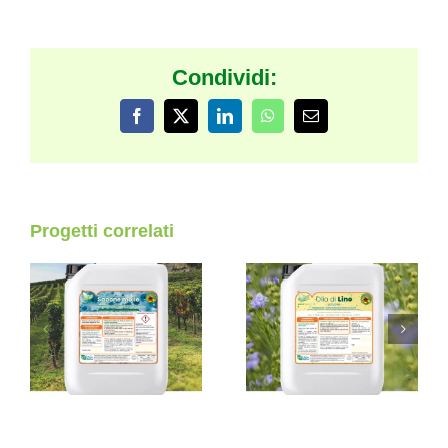
Condividi:
Facebook
X
LinkedIn
WhatsApp
Email
Progetti correlati
Olio di lino
Glucidi Mix
solubile