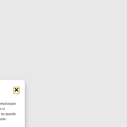
memorizzare
e ci
i su questo
cune